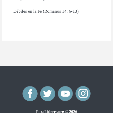
Débiles en la Fe (Romanos 14: 6-13)
F
T
Y
I
a
w
o
n
ParaLideres.org © 2026