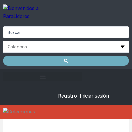
Skip
to
content
Search
...
Registro
Iniciar sesión